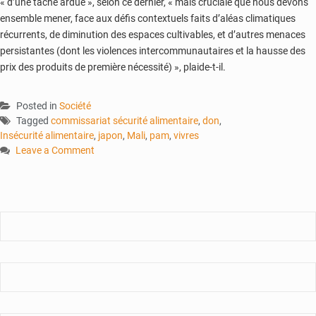
« d’une tâche ardue », selon ce dernier, « mais cruciale que nous devons
ensemble mener, face aux défis contextuels faits d’aléas climatiques
récurrents, de diminution des espaces cultivables, et d’autres menaces
persistantes (dont les violences intercommunautaires et la hausse des
prix des produits de première nécessité) », plaide-t-il.
Posted in
Société
Tagged
commissariat sécurité alimentaire
,
don
,
Insécurité alimentaire
,
japon
,
Mali
,
pam
,
vivres
Leave a Comment
on
Insécurité
alimentaire
:
le
Japon
et
le
PAM
au
chevet