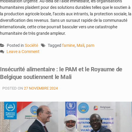
mobilisation urgente. Au-delà de l’aide immédiate, les organisations
humanitaires plaident pour des solutions durables telles que le soutien à
la production agricole locale, l’accès aux intrants, la protection sociale, la
diversification des revenus. Sans un sursaut rapide de la communauté
internationale, cette crise pourrait basculer vers une catastrophe
humanitaire de très grande ampleur.
Posted in
Société
Tagged
famine
,
Mali
,
pam
Leave a Comment
on
Crise
Insécurité alimentaire : le PAM et le Royaume de
alimentaire
Belgique soutiennent le Mali
en
Afrique
POSTED ON
27 NOVEMBRE 2024
de
l’Ouest
et
du
Centre
:
vers