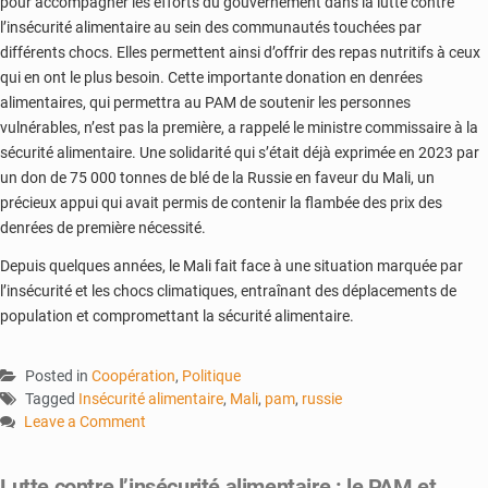
pour accompagner les efforts du gouvernement dans la lutte contre
l’insécurité alimentaire au sein des communautés touchées par
différents chocs. Elles permettent ainsi d’offrir des repas nutritifs à ceux
qui en ont le plus besoin. Cette importante donation en denrées
alimentaires, qui permettra au PAM de soutenir les personnes
vulnérables, n’est pas la première, a rappelé le ministre commissaire à la
sécurité alimentaire. Une solidarité qui s’était déjà exprimée en 2023 par
un don de 75 000 tonnes de blé de la Russie en faveur du Mali, un
précieux appui qui avait permis de contenir la flambée des prix des
denrées de première nécessité.
Depuis quelques années, le Mali fait face à une situation marquée par
l’insécurité et les chocs climatiques, entraînant des déplacements de
population et compromettant la sécurité alimentaire.
Posted in
Coopération
,
Politique
Tagged
Insécurité alimentaire
,
Mali
,
pam
,
russie
Leave a Comment
on
Insécurité
Lutte contre l’insécurité alimentaire : le PAM et