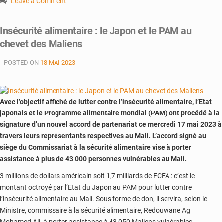
Leave a Comment
on
Sécurité
Insécurité alimentaire : le Japon et le PAM au
alimentaire:
chevet des Maliens
le
PAM
POSTED ON
18 MAI 2023
vient
en
aide
aux
Avec l’objectif affiché de lutter contre l’insécurité alimentaire, l’Etat
personnes
japonais et le Programme alimentaire mondial (PAM) ont procédé à la
déplacées
signature d’un nouvel accord de partenariat ce mercredi 17 mai 2023 à
internes
travers leurs représentants respectives au Mali. L’accord signé au
à
Sénou
siège du Commissariat à la sécurité alimentaire vise à porter
assistance à plus de 43 000 personnes vulnérables au Mali.
3 millions de dollars américain soit 1,7 milliards de FCFA : c’est le
montant octroyé par l’Etat du Japon au PAM pour lutter contre
l’insécurité alimentaire au Mali. Sous forme de don, il servira, selon le
Ministre, commissaire à la sécurité alimentaire, Redouwane Ag
Mohamed Ali, à porter assistance à 43 050 Maliens vulnérables.