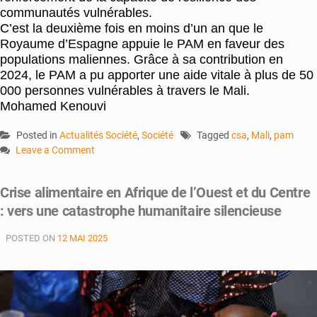
communautés vulnérables.
C’est la deuxième fois en moins d’un an que le
Royaume d’Espagne appuie le PAM en faveur des
populations maliennes. Grâce à sa contribution en
2024, le PAM a pu apporter une aide vitale à plus de 50
000 personnes vulnérables à travers le Mali.
Mohamed Kenouvi
Posted in
Actualités Société
,
Société
Tagged
csa
,
Mali
,
pam
Leave a Comment
on
Insécurité
Crise alimentaire en Afrique de l’Ouest et du Centre
alimentaire
: vers une catastrophe humanitaire silencieuse
:
Le
POSTED ON
12 MAI 2025
Royaume
d’Espagne
appuie
le
PAM
pour