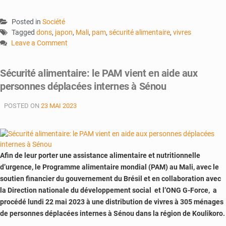
Posted in
Société
Tagged
dons
,
japon
,
Mali
,
pam
,
sécurité alimentaire
,
vivres
Leave a Comment
on
Insécurité
Sécurité alimentaire: le PAM vient en aide aux
alimentaire
personnes déplacées internes à Sénou
:
le
POSTED ON
23 MAI 2023
Japon
apporte
son
appui
Afin de leur porter une assistance alimentaire et nutritionnelle
d’urgence, le Programme alimentaire mondial (PAM) au Mali, avec le
soutien financier du gouvernement du Brésil et en collaboration avec
la Direction nationale du développement social et l’ONG G-Force, a
procédé lundi 22 mai 2023 à une distribution de vivres à 305 ménages
de personnes déplacées internes à Sénou dans la région de Koulikoro.