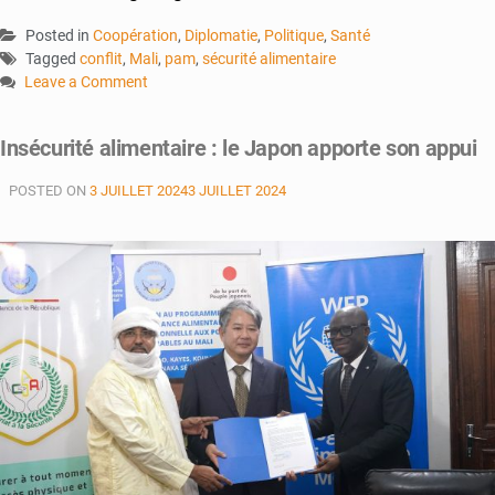
Posted in
Coopération
,
Diplomatie
,
Politique
,
Santé
Tagged
conflit
,
Mali
,
pam
,
sécurité alimentaire
Leave a Comment
on
Lutte
Insécurité alimentaire : le Japon apporte son appui
contre
l’insécurité
POSTED ON
3 JUILLET 2024
3 JUILLET 2024
alimentaire
:
le
PAM
et
Royaume
d’Espagne
soutiennent
le
Mali