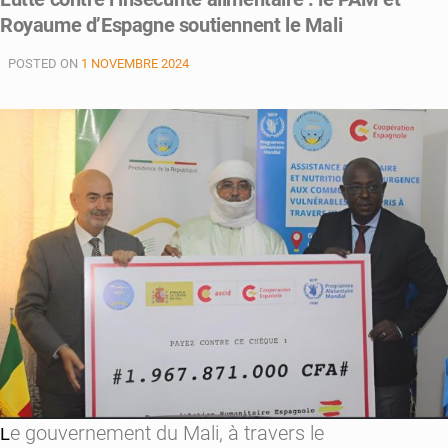
alimentaire
Royaume d’Espagne soutiennent le Mali
:
le
POSTED ON
1 NOVEMBRE 2024
PAM
et
la
Russie
soutiennent
le
Mali
e gouvernement du Mali, à travers le
L