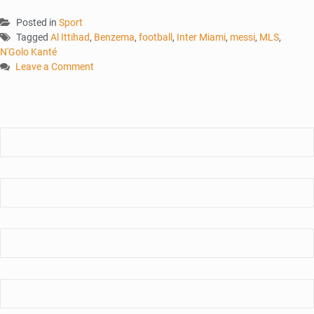
Posted in
Sport
Tagged
Al Ittihad
,
Benzema
,
football
,
Inter Miami
,
messi
,
MLS
,
N'Golo Kanté
Leave a Comment
on
Football
:
une
nouvelle
ère
de
démesure