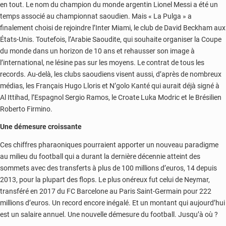
en tout. Le nom du champion du monde argentin Lionel Messi a été un
temps associé au championnat saoudien. Mais « La Pulga » a
finalement choisi de rejoindre l’Inter Miami, le club de David Beckham aux
États-Unis. Toutefois, l’Arabie Saoudite, qui souhaite organiser la Coupe
du monde dans un horizon de 10 ans et rehausser son image à
l’international, ne lésine pas sur les moyens. Le contrat de tous les
records. Au-delà, les clubs saoudiens visent aussi, d’après de nombreux
médias, les Français Hugo Lloris et N’golo Kanté qui aurait déjà signé à
Al Ittihad, l’Espagnol Sergio Ramos, le Croate Luka Modric et le Brésilien
Roberto Firmino.
Une démesure croissante
Ces chiffres pharaoniques pourraient apporter un nouveau paradigme
au milieu du football qui a durant la dernière décennie atteint des
sommets avec des transferts à plus de 100 millions d’euros, 14 depuis
2013, pour la plupart des flops. Le plus onéreux fut celui de Neymar,
transféré en 2017 du FC Barcelone au Paris Saint-Germain pour 222
millions d’euros. Un record encore inégalé. Et un montant qui aujourd’hui
est un salaire annuel. Une nouvelle démesure du football. Jusqu’à où ?