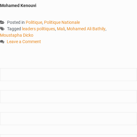
Mohamed Kenouvi
Posted in
Politique
,
Politique Nationale
Tagged
leaders politiques
,
Mali
,
Mohamed Ali Bathily
,
Moustapha Dicko
Leave a Comment
on
11
leaders
politiques
arrêtés
:
Prolongation
de
leur
séjour
en
prison