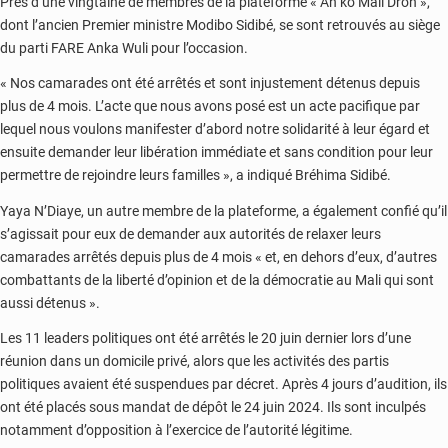
Près d’une vingtaine de membres de la plateforme « An ko Mali Dron »,
dont l’ancien Premier ministre Modibo Sidibé, se sont retrouvés au siège
du parti FARE Anka Wuli pour l’occasion.
« Nos camarades ont été arrêtés et sont injustement détenus depuis
plus de 4 mois. L’acte que nous avons posé est un acte pacifique par
lequel nous voulons manifester d’abord notre solidarité à leur égard et
ensuite demander leur libération immédiate et sans condition pour leur
permettre de rejoindre leurs familles », a indiqué Bréhima Sidibé.
Yaya N’Diaye, un autre membre de la plateforme, a également confié qu’il
s’agissait pour eux de demander aux autorités de relaxer leurs
camarades arrêtés depuis plus de 4 mois « et, en dehors d’eux, d’autres
combattants de la liberté d’opinion et de la démocratie au Mali qui sont
aussi détenus ».
Les 11 leaders politiques ont été arrêtés le 20 juin dernier lors d’une
réunion dans un domicile privé, alors que les activités des partis
politiques avaient été suspendues par décret. Après 4 jours d’audition, ils
ont été placés sous mandat de dépôt le 24 juin 2024. Ils sont inculpés
notamment d’opposition à l’exercice de l’autorité légitime.