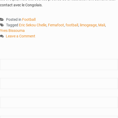
contact avec le Congolais.
Posted in
Football
Tagged
Eric Sekou Chelle
,
Femafoot
,
football
,
limogeage
,
Mali
,
Yves Bissouma
Leave a Comment
on
Éric
Sékou
Chelle
et
les
Aigles
:
l’aventure
aura
duré
deux
ans