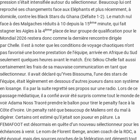
pression s’était intensifiée autour du sélectionneur. Beaucoup lui ont
reproché ses changements face aux Eléphants et plus récemment, à
domicile, contre les Black Stars du Ghana (Défaite 1-2). Le match nul
ème
face à des Malgaches réduits à 10 depuis la 15
minute, qui fait
ème
stagner les Aigles à la 4
place de leur groupe de qualification pour le
Mondial 2026 restera donc comme la dernière rencontre dirigée
par Chelle. Il est à noter que les conditions de voyage chaotiques n’ont
pas favorisé une bonne prestation de l’équipe, arrivée en Afrique du Sud
seulement quelques heures avant le match. Éric Sékou Chelle fait aussi
certainement les frais de sa mauvaise communication en tant que
sélectionneur. Il avait déclaré qu’Yves Bissouma, l’une des stars de
l’équipe, était légèrement en dessous d’autres joueurs dans son système
en losange. Il a par la suite regretté ses propos sur une radio. Lors de ce
passage médiatique, il a confié avoir été surpris comme tout le monde de
voir Adama Noss Traoré prendre le ballon pour tirer le penalty face à la
Côte d’Ivoire. Un penalty raté que beaucoup de Maliens ont du mal à
digérer. Certains ont estimé qu’il jetait son joueur en pâture. La
FEMAFOOT est désormais en quête d’un nouveau sélectionneur pour les
échéances à venir. Le nom de Florent Ibenge, ancien coach de la RDC, a
été évoqué, mais des sources proches de la fédération ont démenti tout