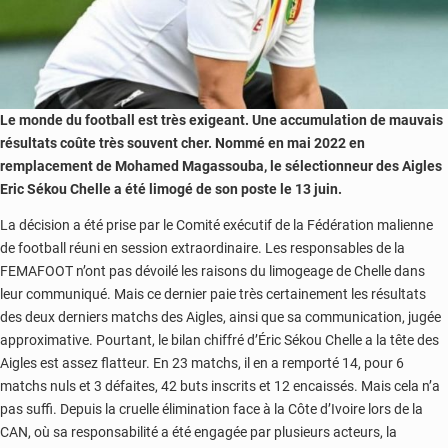
Le monde du football est très exigeant. Une accumulation de mauvais
résultats coûte très souvent cher. Nommé en mai 2022 en
remplacement de Mohamed Magassouba, le sélectionneur des Aigles
Eric Sékou Chelle a été limogé de son poste le 13 juin.
La décision a été prise par le Comité exécutif de la Fédération malienne
de football réuni en session extraordinaire. Les responsables de la
FEMAFOOT n’ont pas dévoilé les raisons du limogeage de Chelle dans
leur communiqué. Mais ce dernier paie très certainement les résultats
des deux derniers matchs des Aigles, ainsi que sa communication, jugée
approximative. Pourtant, le bilan chiffré d’Éric Sékou Chelle a la tête des
Aigles est assez flatteur. En 23 matchs, il en a remporté 14, pour 6
matchs nuls et 3 défaites, 42 buts inscrits et 12 encaissés. Mais cela n’a
pas suffi. Depuis la cruelle élimination face à la Côte d’Ivoire lors de la
CAN, où sa responsabilité a été engagée par plusieurs acteurs, la