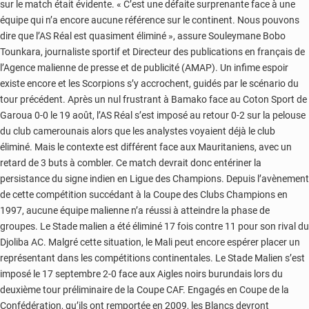
sur le match était évidente. « C’est une défaite surprenante face à une
équipe qui n’a encore aucune référence sur le continent. Nous pouvons
dire que l’AS Réal est quasiment éliminé », assure Souleymane Bobo
Tounkara, journaliste sportif et Directeur des publications en français de
l’Agence malienne de presse et de publicité (AMAP). Un infime espoir
existe encore et les Scorpions s’y accrochent, guidés par le scénario du
tour précédent. Après un nul frustrant à Bamako face au Coton Sport de
Garoua 0-0 le 19 août, l’AS Réal s’est imposé au retour 0-2 sur la pelouse
du club camerounais alors que les analystes voyaient déjà le club
éliminé. Mais le contexte est différent face aux Mauritaniens, avec un
retard de 3 buts à combler. Ce match devrait donc entériner la
persistance du signe indien en Ligue des Champions. Depuis l’avènement
de cette compétition succédant à la Coupe des Clubs Champions en
1997, aucune équipe malienne n’a réussi à atteindre la phase de
groupes. Le Stade malien a été éliminé 17 fois contre 11 pour son rival du
Djoliba AC.
Malgré cette situation, le Mali peut encore espérer placer un
représentant dans les compétitions continentales. Le Stade Malien s’est
imposé le 17 septembre 2-0 face aux Aigles noirs burundais lors du
deuxième tour préliminaire de la Coupe CAF. Engagés en Coupe de la
Confédération, qu’ils ont remportée en 2009, les Blancs devront