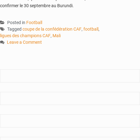
confirmer le 30 septembre au Burundi.
Posted in
Football
Tagged
coupe de la confédération CAF
,
football
,
ligues des champions CAF
,
Mali
Leave a Comment
on
Ligues
des
Champions
CAF
:
l’AS
Réal
KO