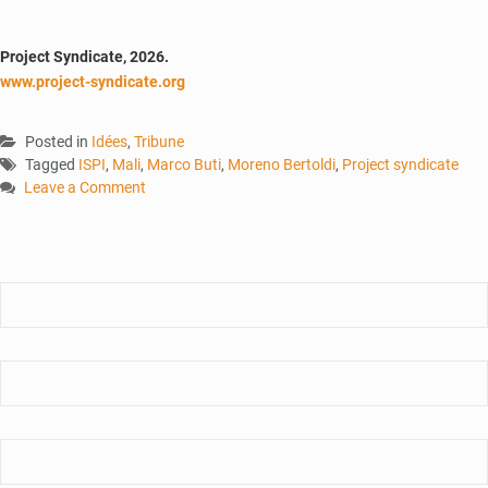
Project Syndicate, 2026.
www.project-syndicate.org
Posted in
Idées
,
Tribune
Tagged
ISPI
,
Mali
,
Marco Buti
,
Moreno Bertoldi
,
Project syndicate
Leave a Comment
on
La
promesse
d’une
alliance
entre
puissances
moyennes