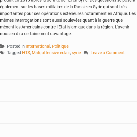
produit en 2015 après la défaite de l’EI en Syrie. Des questions se posent
également sur les bases militaires de la Russie en Syrie qui sont très
importantes pour ses opérations extérieures notamment en Afrique. Les
mêmes interrogations sont aussi soulevées quant à la guerre que
mènent les Americains contre l’Etat islamique dans la région. L’avenir
nous en dira certainement davantage.
Posted in
International
,
Politique
Tagged
HTS
,
Mali
,
offensive eclair
,
syrie
Leave a Comment
on
Syrie
:
l’offensive
éclair
du
HTS
renverse
Bachar
al-
Assad