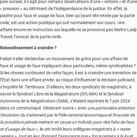
paix sociale, il s’agit pour certains observateurs d’une « victoire » et d’une
« pression » au détriment de l’indépendance de la justice. En effet, la
plainte pour faux et usage de faux, bien qu’ayant été retirée par la partie
civile, est une action publique qui suit normalement son cours. Une
affaire encore en instruction sur laquelle ne se prononce pas Maître Ladji
Traoré, l’avocat de la partie civile.
Rebondissement à craindre ?
Fallait-il aller déclencher un mouvement de grève pour une affaire de
faux et usage de faux impliquant deux particuliers, même syndicalistes ?
Si les choses continuent de cette façon, il est à craindre une immixtion de
l’État dans une affaire privée, au risque d’influencer la décision judiciaire,
s’inquiète M. Tamboura. D’ailleurs, les deux syndicats de magistrats, à
savoir le Syndicat Libre de la Magistrature (SYLIMA) et le Syndicat
Autonome de la Magistrature (SAM), s’étaient exprimés le 7 juin 2024
dans un communiqué. Déclarant suivre « avec
une particulière attention
l’évolution du traitement par le Pôle national économique et financier de
la procédure pénale mettant en cause un individu pour des faits de faux
et d’usage de faux
»,
i
ls ont invité leurs collègues magistrats à
«
rester
sereins », tout en leur donnant l’assurance que « force restera à la loi et