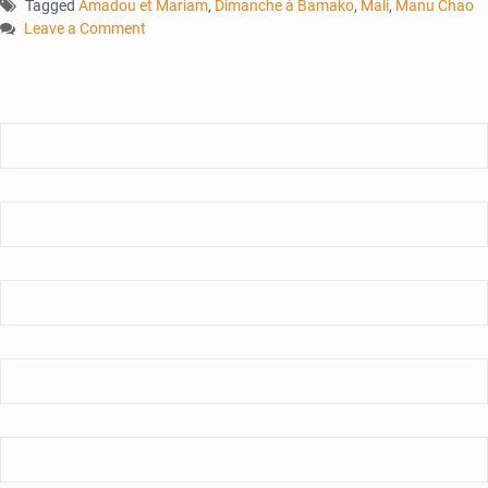
Tagged
Amadou et Mariam
,
Dimanche à Bamako
,
Mali
,
Manu Chao
Leave a Comment
on
«
Amadou
et
Mariam
:
Sons
du
Mali
»
:
Un
film
entre
amour
et
mémoire