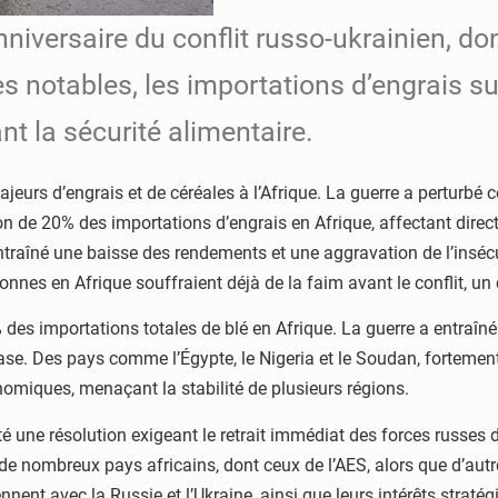
nniversaire du conflit russo-ukrainien, d
s notables, les importations d’engrais su
t la sécurité alimentaire.
 majeurs d’engrais et de céréales à l’Afrique. La guerre a pertur
on de 20% des importations d’engrais en Afrique, affectant direct
i a entraîné une baisse des rendements et une aggravation de l’ins
sonnes en Afrique souffraient déjà de la faim avant le conflit, un
 des importations totales de blé en Afrique. La guerre a entraîn
se. Des pays comme l’Égypte, le Nigeria et le Soudan, fortement
nomiques, menaçant la stabilité de plusieurs régions.
é une résolution exigeant le retrait immédiat des forces russes 
 nombreux pays africains, dont ceux de l’AES, alors que d’autres 
nt avec la Russie et l’Ukraine, ainsi que leurs intérêts stratég