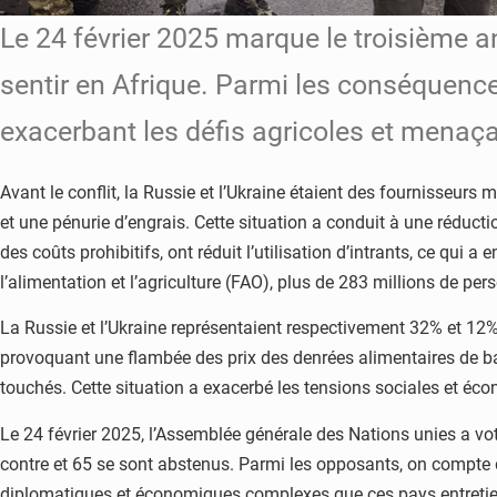
Le 24 février 2025 marque le troisième a
sentir en Afrique. Parmi les conséquence
exacerbant les défis agricoles et menaçan
Avant le conflit, la Russie et l’Ukraine étaient des fournisseurs
et une pénurie d’engrais. Cette situation a conduit à une réducti
des coûts prohibitifs, ont réduit l’utilisation d’intrants, ce qu
l’alimentation et l’agriculture (FAO), plus de 283 millions de per
La Russie et l’Ukraine représentaient respectivement 32% et 12%
provoquant une flambée des prix des denrées alimentaires de ba
touchés. Cette situation a exacerbé les tensions sociales et éco
Le 24 février 2025, l’Assemblée générale des Nations unies a vot
contre et 65 se sont abstenus. Parmi les opposants, on compte de
diplomatiques et économiques complexes que ces pays entretienne