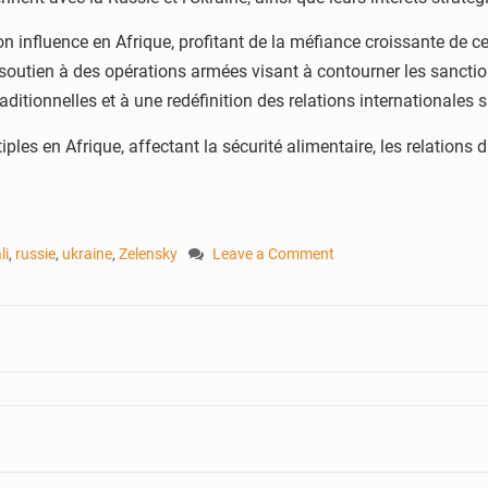
son influence en Afrique, profitant de la méfiance croissante de 
 le soutien à des opérations armées visant à contourner les sanct
tionnelles et à une redéfinition des relations internationales su
les en Afrique, affectant la sécurité alimentaire, les relations d
li
,
russie
,
ukraine
,
Zelensky
Leave a Comment
on
Trois
ans
de
guerre
en
Ukraine
:
L’Afrique
en