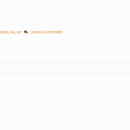
icate
,
ua
,
ue
Leave a Comment
on
L’Europe
doit
changer
son
approche
de
l’Afrique