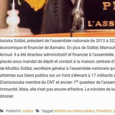
Issiaka Sidibé, président de l’assemblée nationale de 2013 à 20
économique et financier de Bamako. En plus de Sidibé, Mamouto
écroué. Il a été directeur administratif et financier à l’assembl
placés sous mandat de dépôt et conduit à la maison centrale d’ar
de Modibo Sidibé, secrétaire général à l’assemblée nationale qu
atteintes aux biens publics sur un fond s’élevant à 17 milliards 
er
Diarrassouba membre du CNT et ancien 1
questeur de l’assemb
immunité. Mais, elle n’est pas encore effective. Le ministre de 
dossier.
Posted in
Justice
Tagged
atteinte aux biens publics
,
Femafoot
,
j