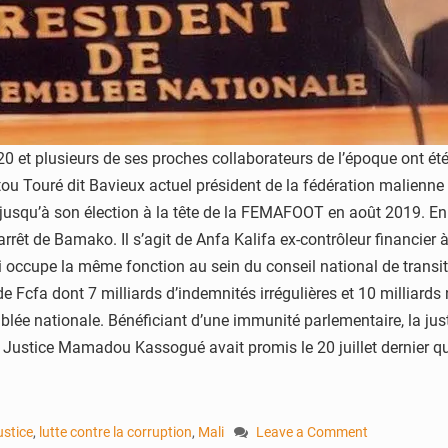
20 et plusieurs de ses proches collaborateurs de l’époque ont é
u Touré dit Bavieux actuel président de la fédération malienne
ée jusqu’à son élection à la tête de la FEMAFOOT en août 2019. En
rêt de Bamako. Il s’agit de Anfa Kalifa ex-contrôleur financier 
i occupe la même fonction au sein du conseil national de transi
de Fcfa dont 7 milliards d’indemnités irrégulières et 10 milliard
lée nationale. Bénéficiant d’une immunité parlementaire, la justi
la Justice Mamadou Kassogué avait promis le 20 juillet dernier q
ustice
,
lutte contre la corruption
,
Mali
Leave a Comment