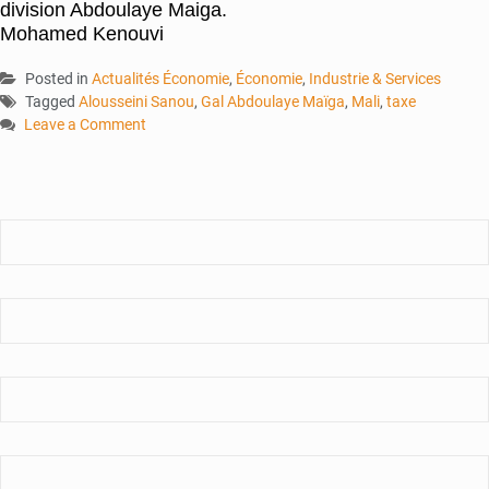
division Abdoulaye Maiga.
Mohamed Kenouvi
Posted in
Actualités Économie
,
Économie
,
Industrie & Services
Tagged
Alousseini Sanou
,
Gal Abdoulaye Maïga
,
Mali
,
taxe
Leave a Comment
on
Recettes
budgétaires
:
Le
gouvernement
donne
des
explications
sur
les
nouvelles
taxes