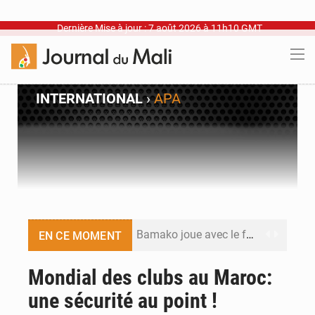
Dernière Mise à jour : 7 août 2026 à 11h10 GMT
INTERNATIONAL
›
APA
Bamako joue avec le feu
EN CE MOMENT
Blanchisseries à Bamako : la traçabilité du linge en question
Mondial des clubs au Maroc:
une sécurité au point !
Dr Abdrahamane Tamboura, économiste