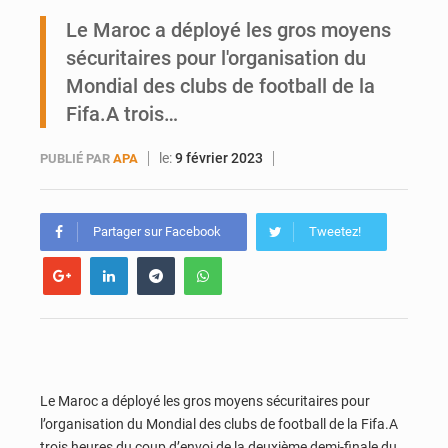
Ports ouest-africains : la bataille du fret sahélien
Le Maroc a déployé les gros moyens
sécuritaires pour l'organisation du
AfroBasket U18 : Le Mali défend sa double couronne à Abidjan
Mondial des clubs de football de la
Fifa.A trois…
le:
9 février 2023
PUBLIÉ PAR
APA
Partager sur Facebook
Tweetez!
Le Maroc a déployé les gros moyens sécuritaires pour
l’organisation du Mondial des clubs de football de la Fifa.A
trois heures du coup d’envoi de la deuxième demi-finale du