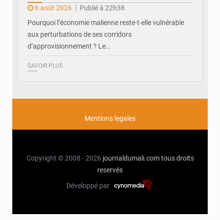
6 août 2026
Publié à 22h38
Pourquoi l’économie malienne reste-t-elle vulnérable
aux perturbations de ses corridors
d’approvisionnement ? Le…
SAVOIR PLUS
Mentions legales
Copyright © 2008 - 2026
journaldumali.com
tous droits
reservés
Développé par