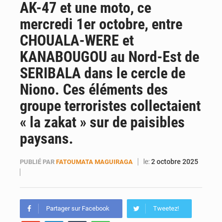
AK-47 et une moto, ce
AfroBasket U18 : Le Mali défend sa double couronne à Abidjan
mercredi 1er octobre, entre
CHOUALA-WERE et
KANABOUGOU au Nord-Est de
SERIBALA dans le cercle de
Niono. Ces éléments des
groupe terroristes collectaient
« la zakat » sur de paisibles
paysans.
le:
2 octobre 2025
PUBLIÉ PAR
FATOUMATA MAGUIRAGA
Partager sur Facebook
Tweetez!