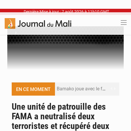
Dernière Mise à jour : 7 août 2026 à 11h10 GMT
›
Bamako joue avec le feu
EN CE MOMENT
Blanchisseries à Bamako : la traçabilité du linge en question
Une unité de patrouille des
FAMA a neutralisé deux
Dr Abdrahamane Tamboura, économiste
terroristes et récupéré deux
Ports ouest-africains : la bataille du fret sahélien