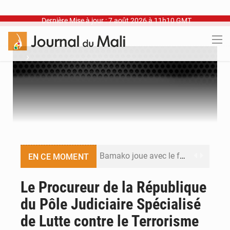
Dernière Mise à jour : 7 août 2026 à 11h10 GMT
›
Bamako joue avec le feu
EN CE MOMENT
Blanchisseries à Bamako : la traçabilité du linge en question
Le Procureur de la République
du Pôle Judiciaire Spécialisé
Dr Abdrahamane Tamboura, économiste
de Lutte contre le Terrorisme
Ports ouest-africains : la bataille du fret sahélien