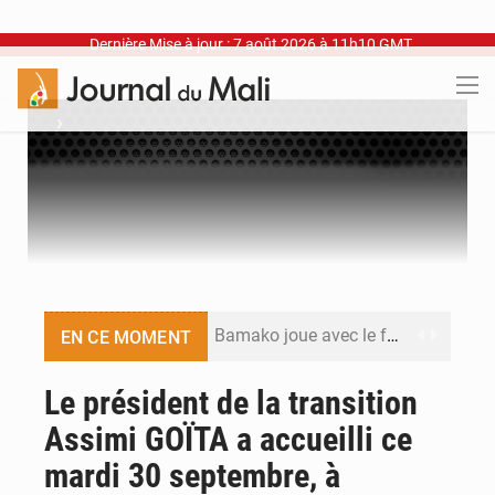
Dernière Mise à jour : 7 août 2026 à 11h10 GMT
›
Bamako joue avec le feu
EN CE MOMENT
Blanchisseries à Bamako : la traçabilité du linge en question
Le président de la transition
Assimi GOÏTA a accueilli ce
Dr Abdrahamane Tamboura, économiste
mardi 30 septembre, à
Ports ouest-africains : la bataille du fret sahélien