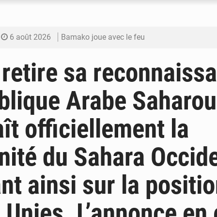
6 août 2026
Bamako joue avec le feu
6 août 2026
Blanchisseries à Bamako : la traçabilité du li
 retire sa reconnaiss
6 août 2026
Dr Abdrahamane Tamboura, économiste
blique Arabe Saharoui
6 août 2026
Ports ouest-africains : la bataille du fret sahél
ît officiellement la
6 août 2026
AfroBasket U18 : Le Mali défend sa double c
ité du Sahara Occide
nt ainsi sur la positi
 Unies. L’annonce en 