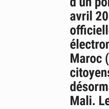
d’un po
avril 2
officiel
électro
Maroc (
citoyen
désorma
Mali. L