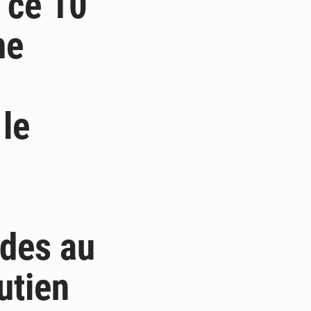
 ce 10
me
le
udes au
utien