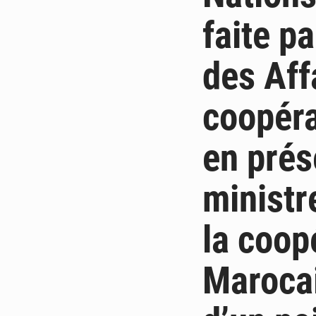
faite p
des Aff
coopéra
en prés
ministr
la coop
Marocai