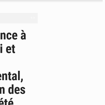
nge en question
ance à
 et
ien
ouronne à Abidjan
ntal,
on des
été