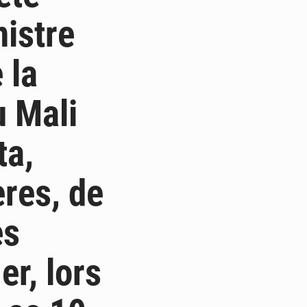
nistre
 la
u Mali
ta,
ères, de
es
er, lors