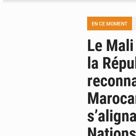
EN CE MOMENT
Le Mali
la Répu
reconna
Marocan
s’aligna
Nations