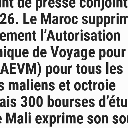
int de presse conjoint
026. Le Maroc suppri
lement l’Autorisation
nique de Voyage pour 
AEVM) pour tous les
s maliens et octroie
is 300 bourses d’ét
e Mali exprime son so