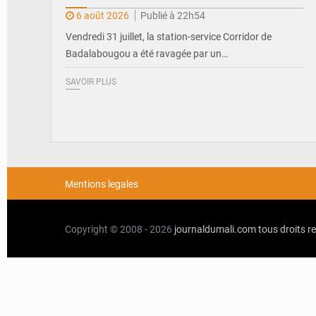
6 août 2026
Publié à 22h54
Vendredi 31 juillet, la station-service Corridor de
Badalabougou a été ravagée par un…
SAVOIR PLUS
Mentions legales
Copyright © 2008 - 2026
journaldumali.com
tous droits r