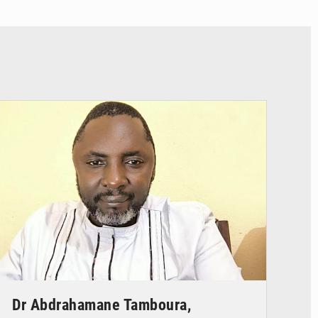
© Daou
Dr Abdrahamane Tamboura,