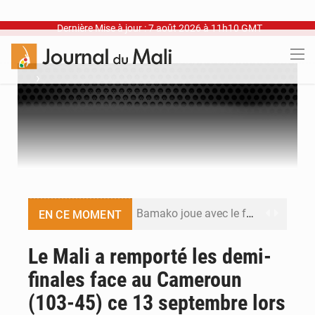
Dernière Mise à jour : 7 août 2026 à 11h10 GMT
›
Bamako joue avec le feu
EN CE MOMENT
Blanchisseries à Bamako : la traçabilité du linge en question
Le Mali a remporté les demi-
finales face au Cameroun
Dr Abdrahamane Tamboura, économiste
(103-45) ce 13 septembre lors
Ports ouest-africains : la bataille du fret sahélien