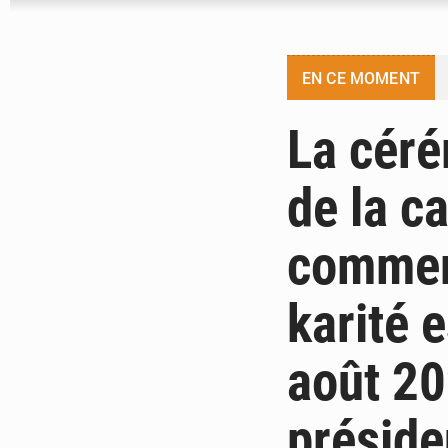
EN CE MOMENT
La céré
de la 
commerc
karité 
août 20
préside