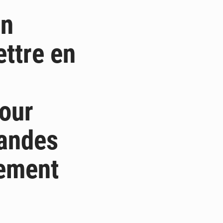
on
ettre en
pour
mandes
sement