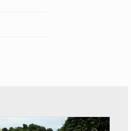
© JDM