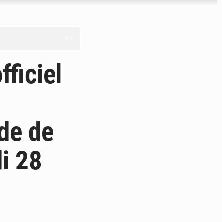
férés à Dakar
ficiel
e
les universités russes
de de
ifficiles à valoriser
di 28