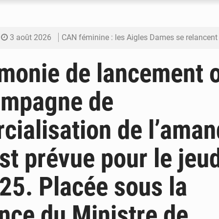
3 août 2026
CAN féminine : les Aigles Dames se relancent
3 août 2026
Visas américains : les dossiers maliens trans
monie de lancement of
3 août 2026
Hivernage : l’anticipation des crues à l’épreuv
campagne de
3 août 2026
Mobilité étudiante : une présence africaine en hausse dans 
ialisation de l’aman
3 août 2026
Emploi des jeunes au Mali : des compétences encore d
est prévue pour le jeu
25. Placée sous la
nce du Ministre de