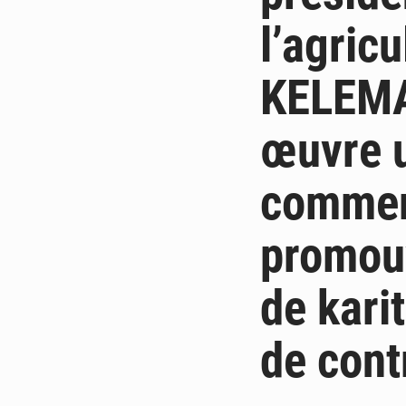
l’agric
KELEMA,
œuvre 
commerc
promouv
de kari
de cont