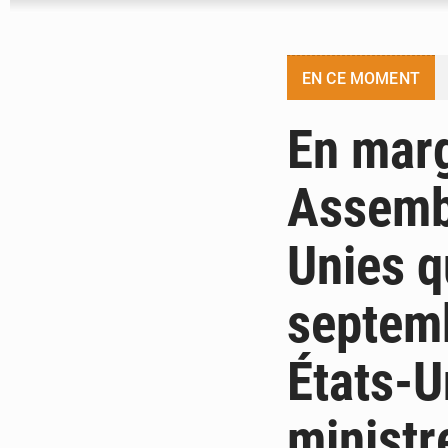
EN CE MOMENT
En marg
Assemb
Unies q
septemb
États-U
ministr