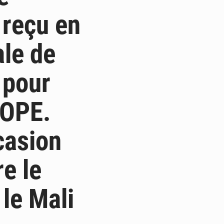
 reçu en
ale de
 pour
POPE.
casion
re le
 le Mali