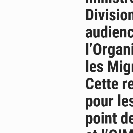
Divisio
audienc
l’Organ
les Mig
Cette r
pour le
point d