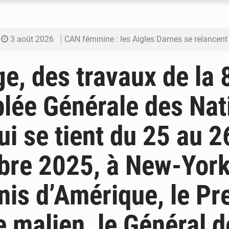
3 août 2026
CAN féminine : les Aigles Dames se relancent
3 août 2026
Visas américains : les dossiers maliens trans
e, des travaux de la 
3 août 2026
Hivernage : l’anticipation des crues à l’épreuv
lée Générale des Nat
3 août 2026
Mobilité étudiante : une présence africaine en hausse dans 
ui se tient du 25 au 2
3 août 2026
Emploi des jeunes au Mali : des compétences encore d
re 2025, à New-York
nis d’Amérique, le Pr
e malien, le Général d