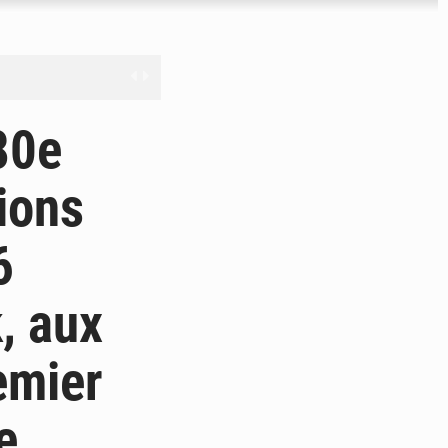
férés à Dakar
80e
e
ions
les universités russes
6
ifficiles à valoriser
, aux
emier
e