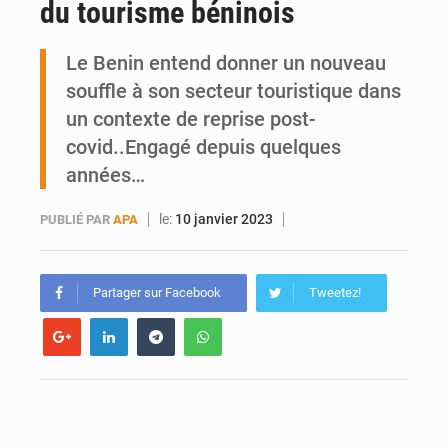
du tourisme béninois
Ports ouest-africains : la bataille du fret sahélien
Le Benin entend donner un nouveau
AfroBasket U18 : Le Mali défend sa double couronne à Abidjan
souffle à son secteur touristique dans
un contexte de reprise post-
covid..Engagé depuis quelques
années…
le:
10 janvier 2023
PUBLIÉ PAR
APA
Partager sur Facebook
Tweetez!