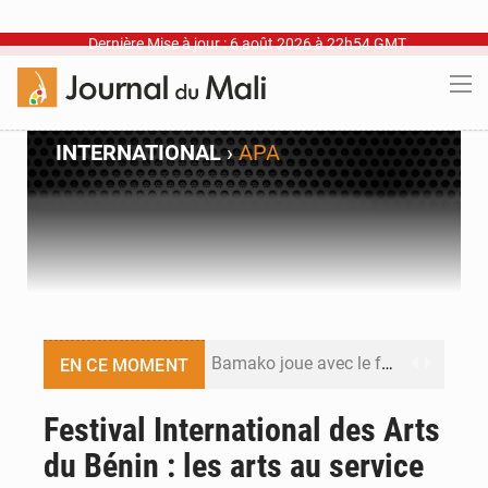
Dernière Mise à jour : 6 août 2026 à 22h54 GMT
INTERNATIONAL
›
APA
Bamako joue avec le feu
EN CE MOMENT
Blanchisseries à Bamako : la traçabilité du linge en question
Festival International des Arts
du Bénin : les arts au service
Dr Abdrahamane Tamboura, économiste