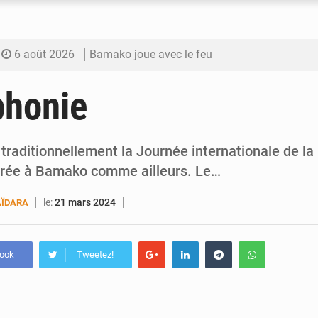
6 août 2026
Bamako joue avec le feu
6 août 2026
Blanchisseries à Bamako : la traçabilité du li
phonie
6 août 2026
Dr Abdrahamane Tamboura, économiste
6 août 2026
Ports ouest-africains : la bataille du fret sahél
traditionnellement la Journée internationale de l
ébrée à Bamako comme ailleurs. Le…
6 août 2026
AfroBasket U18 : Le Mali défend sa double c
le:
21 mars 2024
ÏDARA
book
Tweetez!