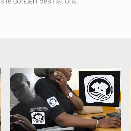
 le concert des nations.
© JDM