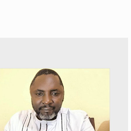
© Daou