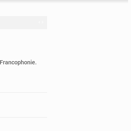
nge en question
ien
a Francophonie.
ouronne à Abidjan