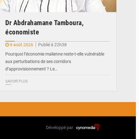
Dr Abdrahamane Tamboura,
économiste
6 août 2026
Publié à 22h38
Pourquoi l’économie malienne reste-t-elle vulnérable
aux perturbations de ses corridors
d’approvisionnement ? Le…
SAVOIR PLUS
Développé par