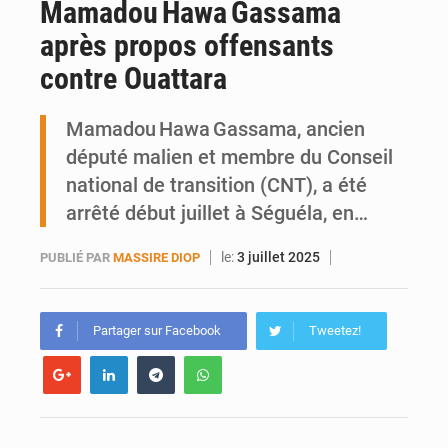
Mamadou Hawa Gassama
Ports ouest-africains : la bataille du fret sahélien
après propos offensants
AfroBasket U18 : Le Mali défend sa double couronne à Abidjan
contre Ouattara
Mamadou Hawa Gassama, ancien
député malien et membre du Conseil
national de transition (CNT), a été
arrêté début juillet à Séguéla, en…
le:
3 juillet 2025
PUBLIÉ PAR
MASSIRE DIOP
Partager sur Facebook
Tweetez!