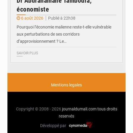
Dr Abdrahamane Tamboura,
économiste
6 août 2026
Publié à 22h38
Pourquoi l’économie malienne reste-t-elle vulnérable
aux perturbations de ses corridors
d’approvisionnement ? Le…
SAVOIR PLUS
Mentions legales
Copyright © 2008 - 2026
journaldumali.com
tous droits
reservés
Développé par