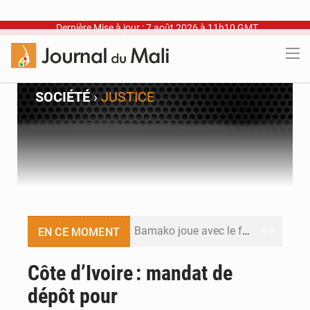
Dernière Mise à jour : 7 août 2026 à 11h10 GMT
SOCIÉTÉ
›
JUSTICE
Bamako joue avec le feu
EN CE MOMENT
Blanchisseries à Bamako : la traçabilité du linge en question
Côte d’Ivoire : mandat de
dépôt pour
Dr Abdrahamane Tamboura, économiste