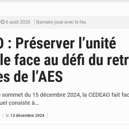
6 août 2026
Bamako joue avec le feu
6 août 2026
Blanchisseries à Bamako : la traçabilité du li
: Préserver l’unité
6 août 2026
Dr Abdrahamane Tamboura, économiste
le face au défi du retr
6 août 2026
Ports ouest-africains : la bataille du fret sahél
s de l’AES
6 août 2026
AfroBasket U18 : Le Mali défend sa double c
u sommet du 15 décembre 2024, la CEDEAO fait fac
uel consiste à…
le:
13 décembre 2024