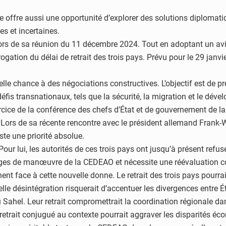
lle offre aussi une opportunité d’explorer des solutions diplomatiq
s et incertaines.
lors de sa réunion du 11 décembre 2024. Tout en adoptant un av
ation du délai de retrait des trois pays. Prévu pour le 29 janvier
lle chance à des négociations constructives. L’objectif est de pr
défis transnationaux, tels que la sécurité, la migration et le d
ercice de la conférence des chefs d’État et de gouvernement de
Lors de sa récente rencontre avec le président allemand Frank-Wal
ste une priorité absolue.
Pour lui, les autorités de ces trois pays ont jusqu’à présent refu
marges de manœuvre de la CEDEAO et nécessite une réévaluation c
nt face à cette nouvelle donne. Le retrait des trois pays pourrai
elle désintégration risquerait d’accentuer les divergences entre 
Sahel. Leur retrait compromettrait la coordination régionale dan
e retrait conjugué au contexte pourrait aggraver les disparités é