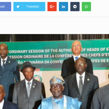
book
Tweetez!