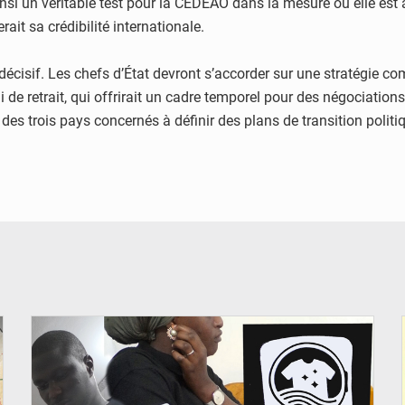
ainsi un véritable test pour la CEDEAO dans la mesure où elle est
it sa crédibilité internationale.
sif. Les chefs d’État devront s’accorder sur une stratégie com
ai de retrait, qui offrirait un cadre temporel pour des négociatio
es trois pays concernés à définir des plans de transition politiq
© JDM