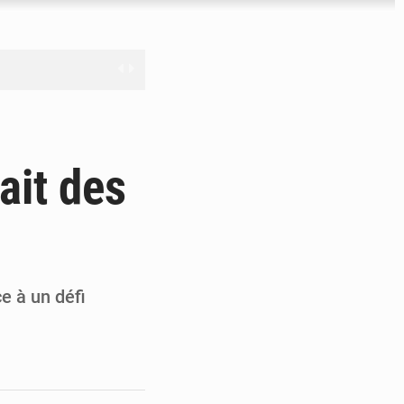
nge en question
ait des
ien
ouronne à Abidjan
e à un défi