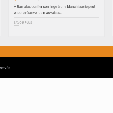
À Bamako, confier son linge à une blanchisserie peut
encore réserver de mauvaises…
SAVOIR PLUS
eservés