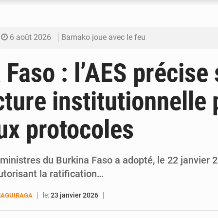
6 août 2026
Bamako joue avec le feu
6 août 2026
Blanchisseries à Bamako : la traçabilité du li
 Faso : l’AES précise
6 août 2026
Dr Abdrahamane Tamboura, économiste
cture institutionnelle 
6 août 2026
Ports ouest-africains : la bataille du fret sahél
x protocoles
6 août 2026
AfroBasket U18 : Le Mali défend sa double c
ministres du Burkina Faso a adopté, le 22 janvier 
utorisant la ratification…
le:
23 janvier 2026
MAGUIRAGA