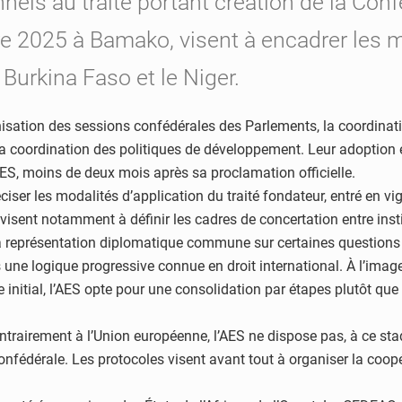
nnels au traité portant création de la Con
re 2025 à Bamako, visent à encadrer le
e Burkina Faso et le Niger.
nisation des sessions confédérales des Parlements, la coordinati
 la coordination des politiques de développement. Leur adoption
l’AES, moins de deux mois après sa proclamation officielle.
iser les modalités d’application du traité fondateur, entré en vig
ls visent notamment à définir les cadres de concertation entre ins
r la représentation diplomatique commune sur certaines questions 
ns une logique progressive connue en droit international. À l’imag
e initial, l’AES opte pour une consolidation par étapes plutôt que
ntrairement à l’Union européenne, l’AES ne dispose pas, à ce s
nfédérale. Les protocoles visent avant tout à organiser la coopér