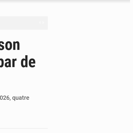
nge en question
 son
par de
ien
ouronne à Abidjan
2026, quatre