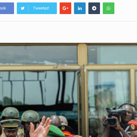
book
Tweetez!