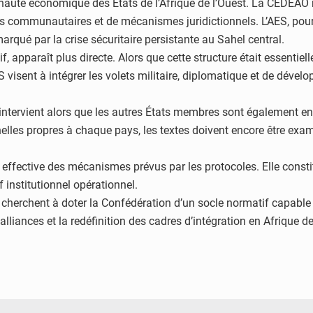
auté économique des États de l’Afrique de l’Ouest. La CEDEAO r
 communautaires et de mécanismes juridictionnels. L’AES, pour sa
rqué par la crise sécuritaire persistante au Sahel central.
, apparaît plus directe. Alors que cette structure était essentie
ES visent à intégrer les volets militaire, diplomatique et de dév
o intervient alors que les autres États membres sont également 
elles propres à chaque pays, les textes doivent encore être exami
 effective des mécanismes prévus par les protocoles. Elle const
f institutionnel opérationnel.
nes cherchent à doter la Confédération d’un socle normatif capab
liances et la redéfinition des cadres d’intégration en Afrique de