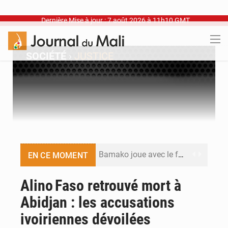
Dernière Mise à jour : 7 août 2026 à 11h10 GMT
SOCIÉTÉ
›
JUSTICE
Bamako joue avec le feu
EN CE MOMENT
Blanchisseries à Bamako : la traçabilité du linge en question
Alino Faso retrouvé mort à
Abidjan : les accusations
Dr Abdrahamane Tamboura, économiste
ivoiriennes dévoilées
Ports ouest-africains : la bataille du fret sahélien