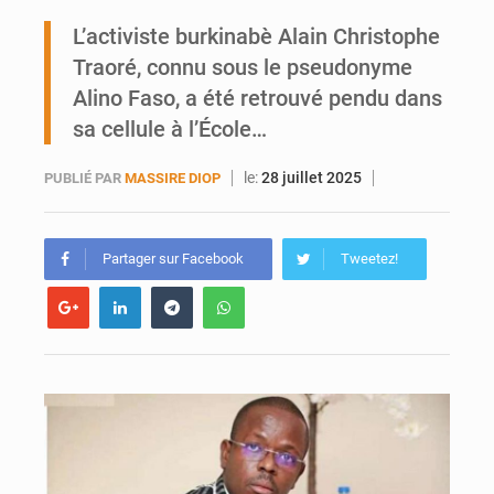
L’activiste burkinabè Alain Christophe
AfroBasket U18 : Le Mali défend sa double couronne à Abidjan
Traoré, connu sous le pseudonyme
Alino Faso, a été retrouvé pendu dans
sa cellule à l’École…
le:
28 juillet 2025
PUBLIÉ PAR
MASSIRE DIOP
Partager sur Facebook
Tweetez!