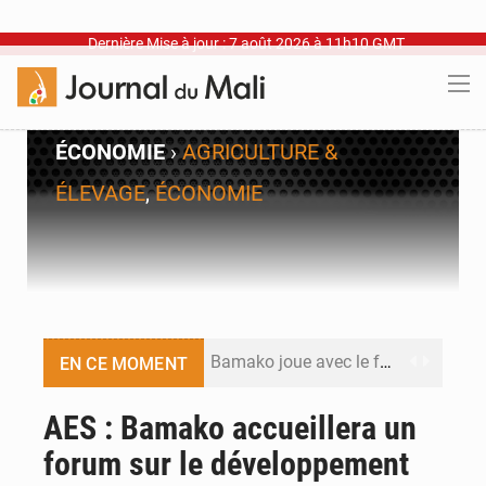
Dernière Mise à jour : 7 août 2026 à 11h10 GMT
ÉCONOMIE
›
AGRICULTURE &
ÉLEVAGE
,
ÉCONOMIE
Bamako joue avec le feu
EN CE MOMENT
Blanchisseries à Bamako : la traçabilité du linge en question
AES : Bamako accueillera un
forum sur le développement
Dr Abdrahamane Tamboura, économiste