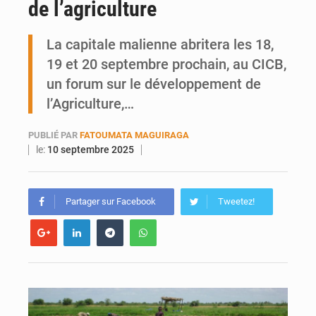
de l’agriculture
Ports ouest-africains : la bataille du fret sahélien
La capitale malienne abritera les 18,
AfroBasket U18 : Le Mali défend sa double couronne à Abidjan
19 et 20 septembre prochain, au CICB,
un forum sur le développement de
l’Agriculture,…
PUBLIÉ PAR
FATOUMATA MAGUIRAGA
le:
10 septembre 2025
Partager sur Facebook
Tweetez!