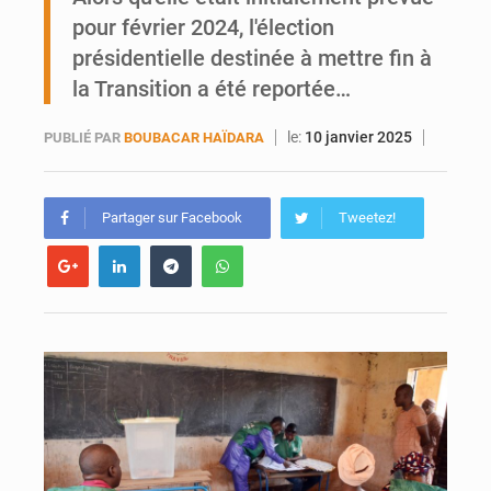
Mobilité étudiante : une présence africaine en hausse dans les universités russes
pour février 2024, l'élection
présidentielle destinée à mettre fin à
Emploi des jeunes au Mali : des compétences encore difficiles à valoriser
la Transition a été reportée…
le:
10 janvier 2025
PUBLIÉ PAR
BOUBACAR HAÏDARA
Partager sur Facebook
Tweetez!