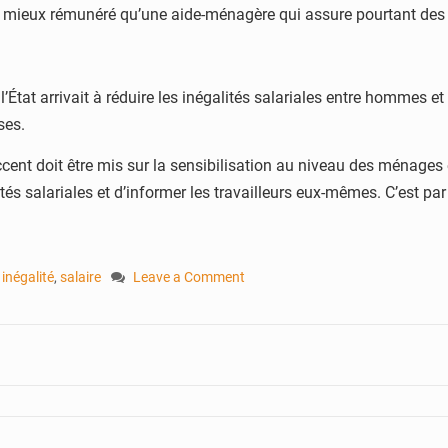
 mieux rémunéré qu’une aide-ménagère qui assure pourtant des tâ
l’État arrivait à réduire les inégalités salariales entre hommes
ses.
 doit être mis sur la sensibilisation au niveau des ménages et d
arités salariales et d’informer les travailleurs eux-mêmes. C’est p
,
inégalité
,
salaire
Leave a Comment
on
Revenus
:
les
femmes
à
la
traîne