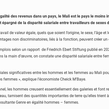
galité des revenus dans un pays, le Mali est le pays le moins i
pargné de la disparité salariale entre travailleurs de sexes di
ail de valeur égale, quels que soient l’origine, le sexe, l’âge et l
ntages non discriminatoires, liés à la fonction, peuvent créer un 
plois selon un rapport de Friedrich Ebert Stiftung publié en 202
s la main d’œuvre, on constate une disparité salariale entre f
ariales significatives entre les hommes et les femmes au Mali pou
les femmes », explique l’économiste Cheick M’Baye.
onnel, les hommes creusent essentiellement des galeries et font 
 d’eau, tamisent des quantités importantes de terre qu’elles trien
nsultante Genre en égalité hommes – femmes.