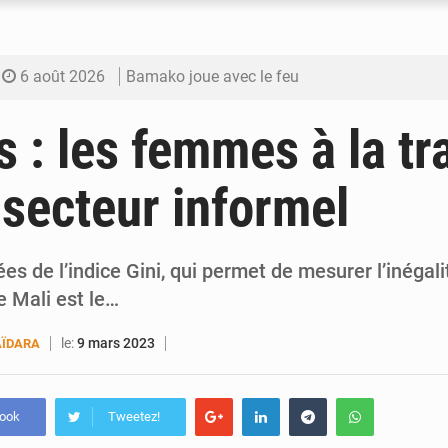
6 août 2026
Bamako joue avec le feu
6 août 2026
Blanchisseries à Bamako : la traçabilité du li
 : les femmes à la tr
6 août 2026
Dr Abdrahamane Tamboura, économiste
 secteur informel
6 août 2026
Ports ouest-africains : la bataille du fret sahél
6 août 2026
AfroBasket U18 : Le Mali défend sa double c
es de l’indice Gini, qui permet de mesurer l’inégal
e Mali est le…
le:
9 mars 2023
ÏDARA
book
Tweetez!