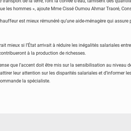
e transport de la terre, font la corvée d’eau, tamisent des quantit
s que les hommes », ajoute Mme Cissé Oumou Ahmar Traoré, Co
hauffeur est mieux rémunéré qu’une aide-ménagère qui assure pou
it mieux si l’État arrivait à réduire les inégalités salariales 
ontribueront à la production de richesses.
e que l’accent doit être mis sur la sensibilisation au niveau d
’attirer leur attention sur les disparités salariales et d’informer 
commande la spécialiste.