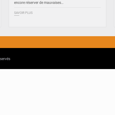
encore réserver de mauvaises…
SAVOIR PLUS
eservés