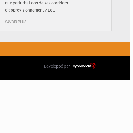
aux perturbations de ses corridors
d’approvisionnement ? Le…
SAVOIR PLUS
Développé par