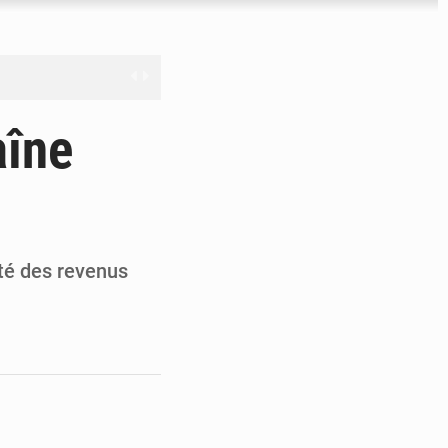
nge en question
aîne
ien
ouronne à Abidjan
ité des revenus