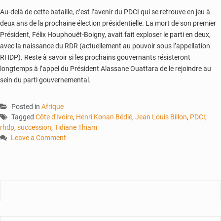
Au-delà de cette bataille, c’est l’avenir du PDCI qui se retrouve en jeu à
deux ans de la prochaine élection présidentielle. La mort de son premier
Président, Félix Houphouët-Boigny, avait fait exploser le parti en deux,
avec la naissance du RDR (actuellement au pouvoir sous l’appellation
RHDP). Reste à savoir si les prochains gouvernants résisteront
longtemps à l’appel du Président Alassane Ouattara de le rejoindre au
sein du parti gouvernemental.
Posted in
Afrique
Tagged
Côte d'Ivoire
,
Henri Konan Bédié
,
Jean Louis Billon
,
PDCI
,
rhdp
,
succession
,
Tidiane Thiam
Leave a Comment
on
Côte
d’Ivoire
:
qui
pour
succéder
à