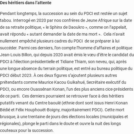
Des héritiers dans l’attente
Pendant longtemps, la succession au sein du PDCI est restée un sujet
tabou. Interrogé en 2020 par nos confrères de Jeune Afrique sur la date
de sa retraite politique, « le Sphinx de Daoukro », comme on l’appelait,
avait répondu « autant demander la date de ma mort ». Cela n’avait
nullement empêché plusieurs cadres du PDCI de se préparer à lui
succéder. Parmi ces derniers, l’on compte l’homme d’affaires et politique
Jean-Louis Billon, qui depuis 2020 avait émis le vœu d’être le candidat du
PDCI à l’élection présidentielle et Tidiane Thiam, son neveu, qui, après
une longue absence du terrain politique, est entré au bureau politique du
PDCI début 2023. À ces deux figures s’ajoutent plusieurs autres
prétendants comme Maurice Kacou Guikahué, Secrétaire exécutif du
PDCI, ou encore Ouassénan Konan, l’un des plus anciens cice-présidents
de ce parti. Ces derniers pourraient se retrouver face à des héritiers
putatifs venant du Centre baoulé (ethnie dont sont issus Henri Konan
Bédié et Félix Houphouët-Boigny, majoritairement PDCI). Cette mort
brusque, à une trentaine de jours des élections locales (municipales et
régionales), plonge le parti dans le doute et ouvre la nuit des longs
couteaux pour la succession.