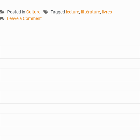
Posted in
Culture
Tagged
lecture
,
littérature
,
livres
Leave a Comment
on
Promotion
du
livre
et
de
la
lecture :
les
journées
internationales
du
livre
au
Mali
lancées