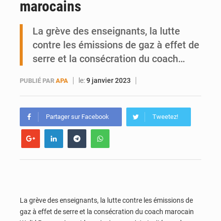
marocains
Ports ouest-africains : la bataille du fret sahélien
La grève des enseignants, la lutte
AfroBasket U18 : Le Mali défend sa double couronne à Abidjan
contre les émissions de gaz à effet de
serre et la consécration du coach…
le:
9 janvier 2023
PUBLIÉ PAR
APA
Partager sur Facebook
Tweetez!
La grève des enseignants, la lutte contre les émissions de
gaz à effet de serre et la consécration du coach marocain