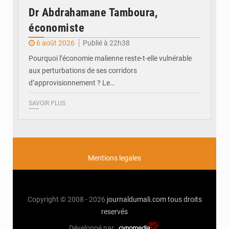
Dr Abdrahamane Tamboura,
économiste
6 août 2026
Publié à 22h38
Pourquoi l’économie malienne reste-t-elle vulnérable
aux perturbations de ses corridors
d’approvisionnement ? Le…
SAVOIR PLUS
Mentions legales
Copyright © 2008 - 2026
journaldumali.com
tous droits
reservés
Développé par