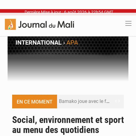
Dernière Mise à jour : 6 août 2026 à 22h54 GMT
INTERNATIONAL
›
APA
Bamako joue avec le feu
EN CE MOMENT
Blanchisseries à Bamako : la traçabilité du linge en question
Social, environnement et sport
au menu des quotidiens
Dr Abdrahamane Tamboura, économiste