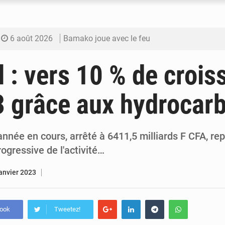
6 août 2026
Bamako joue avec le feu
6 août 2026
Blanchisseries à Bamako : la traçabilité du li
 : vers 10 % de crois
6 août 2026
Dr Abdrahamane Tamboura, économiste
 grâce aux hydrocar
6 août 2026
Ports ouest-africains : la bataille du fret sahél
6 août 2026
AfroBasket U18 : Le Mali défend sa double c
année en cours, arrêté à 6411,5 milliards F CFA, rep
rogressive de l'activité…
janvier 2023
book
Tweetez!