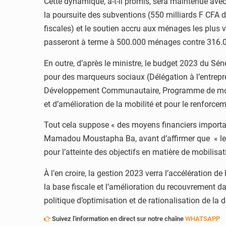
Cette dynamique, a-t-il promis, sera maintenue avec 
la poursuite des subventions (550 milliards F CFA d
fiscales) et le soutien accru aux ménages les plus v
passeront à terme à 500.000 ménages contre 316.0
En outre, d’après le ministre, le budget 2023 du Sén
pour des marqueurs sociaux (Délégation à l’entrepr
Développement Communautaire, Programme de modern
et d’amélioration de la mobilité et pour le renforcem
Tout cela suppose « des moyens financiers important
Mamadou Moustapha Ba, avant d’affirmer que « les 
pour l’atteinte des objectifs en matière de mobilis
À l’en croire, la gestion 2023 verra l’accélération 
la base fiscale et l’amélioration du recouvrement d
politique d’optimisation et de rationalisation de la
Suivez l'information en direct sur notre chaîne
WHATSAPP