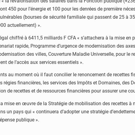
« la revalorisation des salaires dans la Fonction publique (+236 m
ont 450 pour l’énergie et 100 pour les denrées de première néces
ulnérables (bourses de sécurité familiale qui passent de 25 à 35.
00 actuellement) ».
égal chiffré à 6411,5 milliards F CFA « s’attachera à la mise en 
enariat rapide, Programme d’urgence de modernisation des axes e
isation des villes, Couverture Maladie Universelle, pour le r
ent de l’accès aux services essentiels ».
s au moment où il faut concilier le renoncement de recettes fisca
régies financières, les services des Impôts et Domaines, des D
ation de recettes et de ressources financières pour assurer une 
de la mise en œuvre de la Stratégie de mobilisation des recettes à
ans un pays qui « continuera d’adopter une stratégie d’endettem
 dépense publique ».