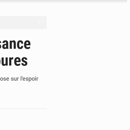
nge en question
sance
bures
ien
ouronne à Abidjan
ose sur l'espoir