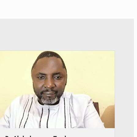
© Daou