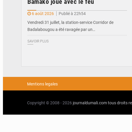
Bamako joue avec le feu
6 août 2026
Publié à 22h54
Vendredi 31 juillet, la station-service Corridor de
Badalabougou a été ravagée par un…
SAVOIR PLUS
Mentions legales
Copyright © 2008 - 2026
journaldumali.com
tous droits r