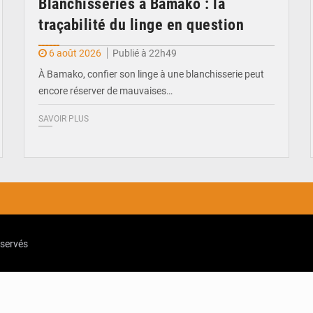
Blanchisseries à Bamako : la
traçabilité du linge en question
6 août 2026
Publié à 22h49
À Bamako, confier son linge à une blanchisserie peut
encore réserver de mauvaises…
SAVOIR PLUS
eservés