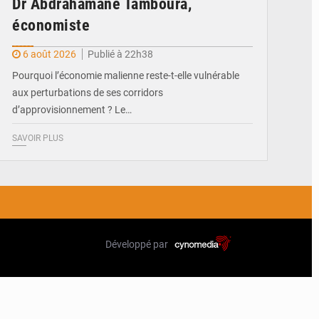
Dr Abdrahamane Tamboura,
économiste
6 août 2026
Publié à 22h38
Pourquoi l’économie malienne reste-t-elle vulnérable
aux perturbations de ses corridors
d’approvisionnement ? Le…
SAVOIR PLUS
Développé par