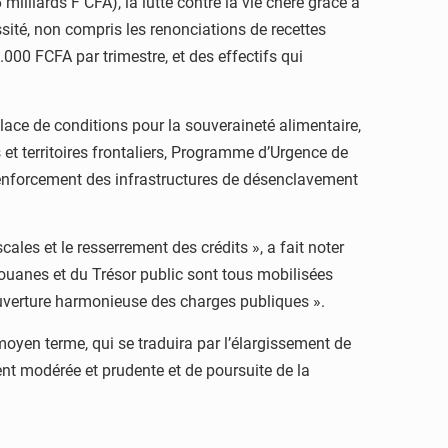
illiards F CFA), la lutte contre la vie chère grâce à
sité, non compris les renonciations de recettes
000 FCFA par trimestre, et des effectifs qui
place de conditions pour la souveraineté alimentaire,
t territoires frontaliers, Programme d’Urgence de
enforcement des infrastructures de désenclavement
les et le resserrement des crédits », a fait noter
ouanes et du Trésor public sont tous mobilisées
couverture harmonieuse des charges publiques ».
 moyen terme, qui se traduira par l’élargissement de
ent modérée et prudente et de poursuite de la