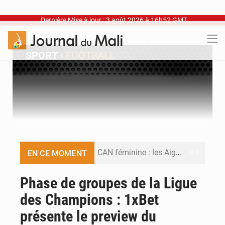
Dernière Mise à jour : 3 août 2026 à 16h52 GMT
SPORT
›
FOOTBALL
CAN féminine : les Aigles Dames se relancent
EN CE MOMENT
Visas américains : les dossiers maliens transférés à Dakar
Phase de groupes de la Ligue
des Champions : 1xBet
Hivernage : l’anticipation des crues à l’épreuve
présente le preview du
Mobilité étudiante : une présence africaine en hausse dans les universités russes