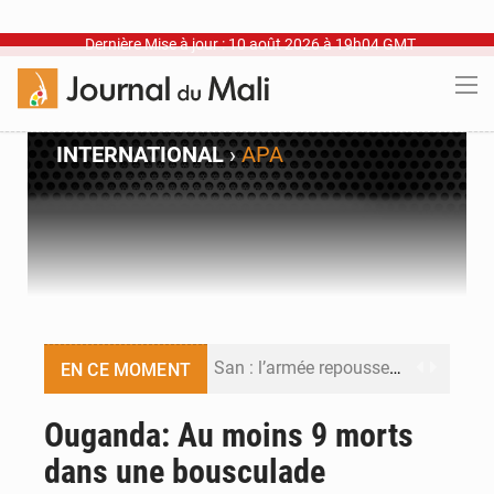
Dernière Mise à jour : 10 août 2026 à 19h04 GMT
INTERNATIONAL
›
APA
San : l’armée repousse une attaque malgré des pertes
EN CE MOMENT
Traite des personnes : les futurs journalistes face aux nouveaux pièges
Ouganda: Au moins 9 morts
dans une bousculade
Abdoulaye Salam Maïga : « Adama Fomba était l’épine dorsale du combat pour l’article 39 »