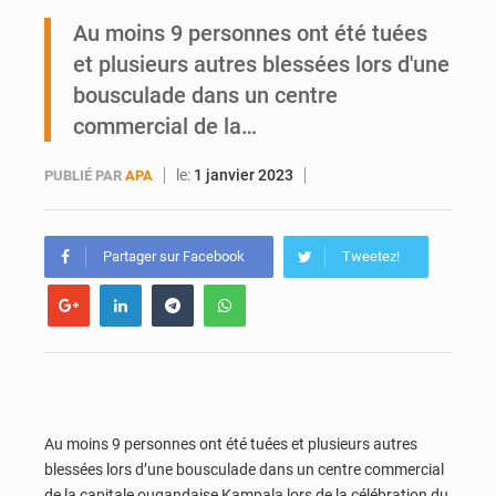
Intégration des ex-miliciens dans l’armée malienne : un pari stratégique à haut risque entre symbolique et réalité opérationnelle
Au moins 9 personnes ont été tuées
et plusieurs autres blessées lors d'une
Bamako joue avec le feu
bousculade dans un centre
commercial de la…
le:
1 janvier 2023
PUBLIÉ PAR
APA
Partager sur Facebook
Tweetez!
Au moins 9 personnes ont été tuées et plusieurs autres
blessées lors d’une bousculade dans un centre commercial
de la capitale ougandaise Kampala lors de la célébration du