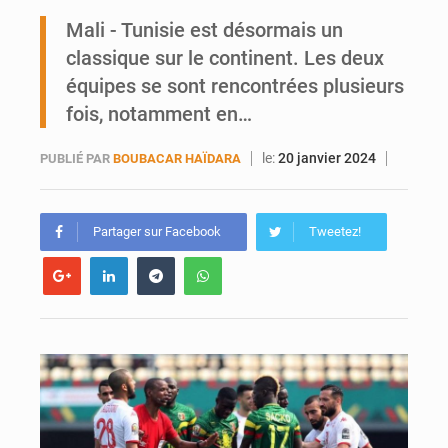
Ports ouest-africains : la bataille du fret sahélien
Mali - Tunisie est désormais un
classique sur le continent. Les deux
AfroBasket U18 : Le Mali défend sa double couronne à Abidjan
équipes se sont rencontrées plusieurs
fois, notamment en…
le:
20 janvier 2024
PUBLIÉ PAR
BOUBACAR HAÏDARA
Partager sur Facebook
Tweetez!