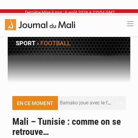
Dernière Mise à jour : 6 août 2026 à 22h54 GMT
SPORT
›
FOOTBALL
Bamako joue avec le feu
EN CE MOMENT
Blanchisseries à Bamako : la traçabilité du linge en question
Mali – Tunisie : comme on se
retrouve…
Dr Abdrahamane Tamboura, économiste