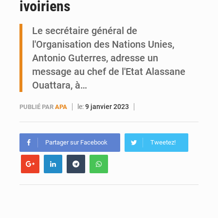
ivoiriens
Mobilité étudiante : une présence africaine en hausse dans les universités russes
Le secrétaire général de
Emploi des jeunes au Mali : des compétences encore difficiles à valoriser
l'Organisation des Nations Unies,
Antonio Guterres, adresse un
message au chef de l'Etat Alassane
Ouattara, à…
le:
9 janvier 2023
PUBLIÉ PAR
APA
Partager sur Facebook
Tweetez!