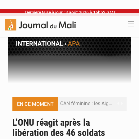
Dernière Mise à jour : 3 août 2026 à 16h52 GMT
INTERNATIONAL
›
APA
CAN féminine : les Aigles Dames se relancent
EN CE MOMENT
Visas américains : les dossiers maliens transférés à Dakar
L’ONU réagit après la
libération des 46 soldats
Hivernage : l’anticipation des crues à l’épreuve