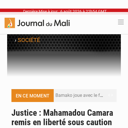
Dernière Mise à jour : 6 août 2026 à 22h54 GMT
›
SOCIÉTÉ
Bamako joue avec le feu
EN CE MOMENT
Blanchisseries à Bamako : la traçabilité du linge en question
Justice : Mahamadou Camara
remis en liberté sous caution
Dr Abdrahamane Tamboura, économiste