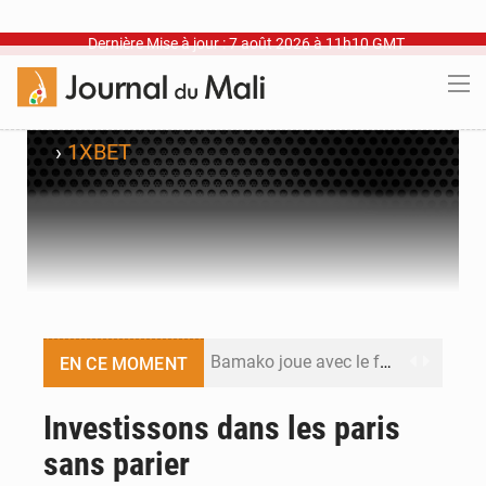
Dernière Mise à jour : 7 août 2026 à 11h10 GMT
›
1XBET
Bamako joue avec le feu
EN CE MOMENT
Blanchisseries à Bamako : la traçabilité du linge en question
Investissons dans les paris
sans parier
Dr Abdrahamane Tamboura, économiste