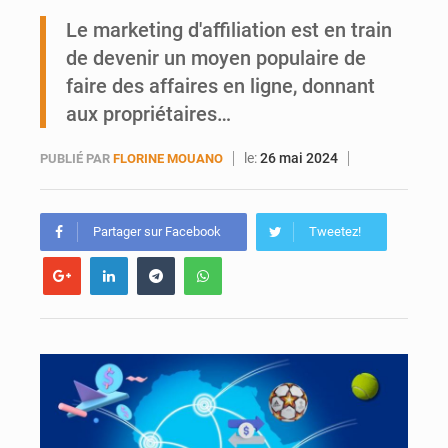
Ports ouest-africains : la bataille du fret sahélien
Le marketing d'affiliation est en train
de devenir un moyen populaire de
AfroBasket U18 : Le Mali défend sa double couronne à Abidjan
faire des affaires en ligne, donnant
aux propriétaires…
le:
26 mai 2024
PUBLIÉ PAR
FLORINE MOUANO
Partager sur Facebook
Tweetez!