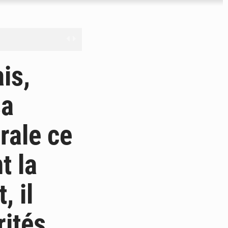
nge en question
is,
sa
ien
rale ce
ouronne à Abidjan
t la
, il
rités,