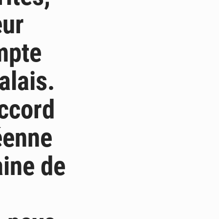
eur
mpte
alais.
accord
éenne
aine de