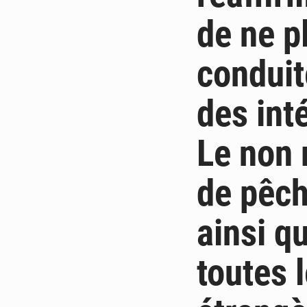
de ne pl
conduit
des int
Le non 
de pêch
ainsi q
toutes 