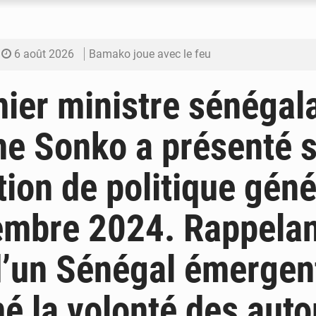
6 août 2026
Bamako joue avec le feu
6 août 2026
Blanchisseries à Bamako : la traçabilité du li
ier ministre sénégala
6 août 2026
Dr Abdrahamane Tamboura, économiste
e Sonko a présenté 
6 août 2026
Ports ouest-africains : la bataille du fret sahél
tion de politique géné
6 août 2026
AfroBasket U18 : Le Mali défend sa double c
mbre 2024. Rappelan
d’un Sénégal émergent
mé la volonté des auto