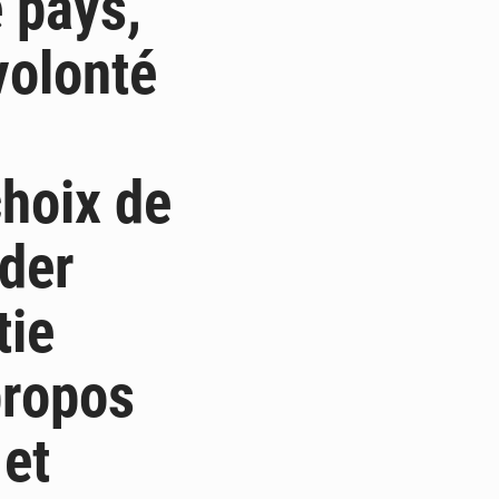
 pays,
volonté
choix de
der
tie
propos
 et