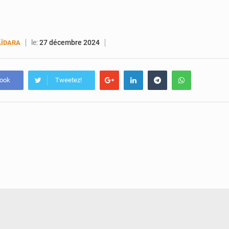
le:
27 décembre 2024
ÏDARA
book
Tweetez!