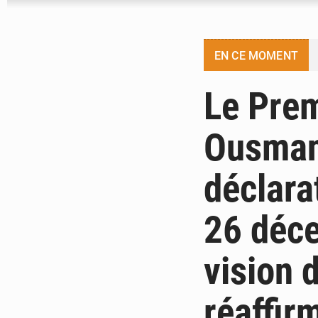
EN CE MOMENT
Le Prem
Ousman
déclara
26 déce
vision 
réaffir