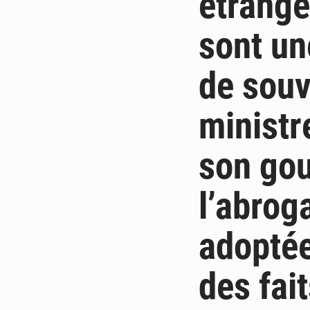
étrangè
sont un
de souv
ministr
son go
l’abroga
adoptée
des fai