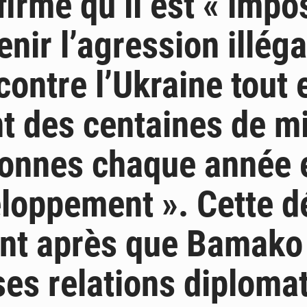
firmé qu’il est « impo
nir l’agression illéga
contre l’Ukraine tout 
t des centaines de mi
onnes chaque année 
loppement ». Cette d
ent après que Bamako
es relations diploma