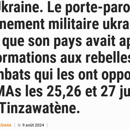
Ukraine. Le porte-paro
nement militaire ukra
 que son pays avait a
ormations aux rebelles
bats qui les ont opp
As les 25,26 et 27 jui
 Tinzawatène.
le:
9 août 2024
ÏDARA