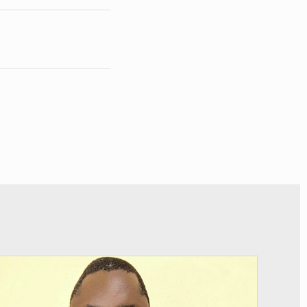
© Daou