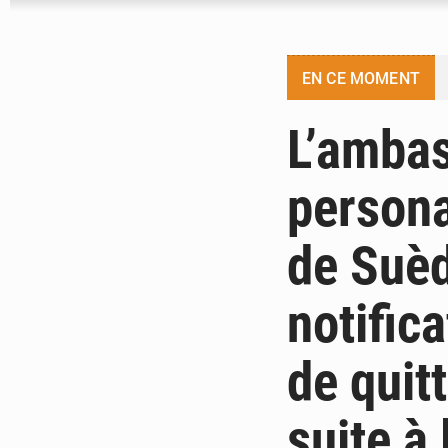
EN CE MOMENT
L’ambas
persona
de Suèd
notific
de quit
suite à