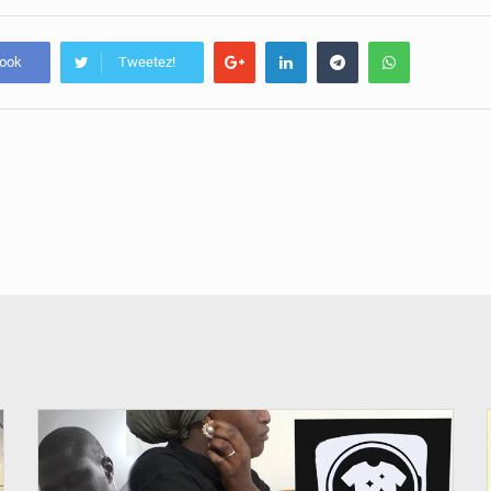
book
Tweetez!
© JDM