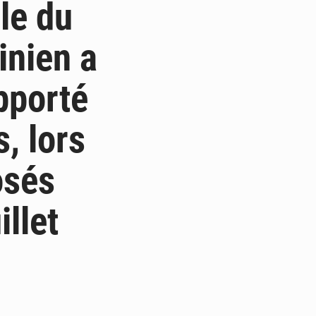
le du
inien a
pporté
, lors
osés
llet