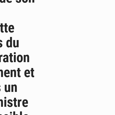
tte
s du
ration
ment et
s un
nistre