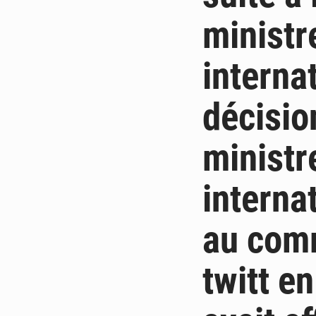
ministr
interna
décisio
ministr
interna
au comm
twitt en