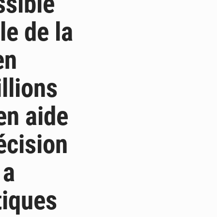
ssible
le de la
en
llions
en aide
écision
 a
tiques