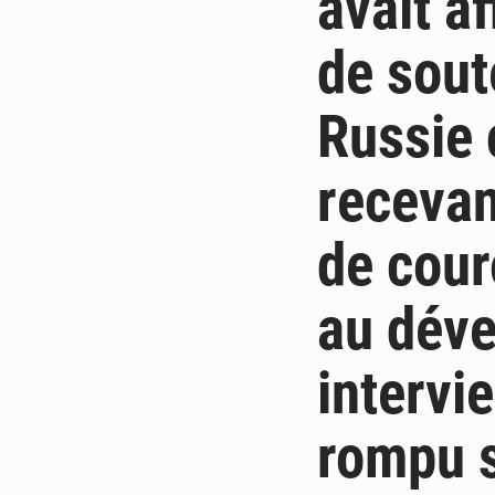
avait af
de soute
Russie 
recevan
de cour
au déve
intervi
rompu s