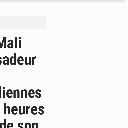
nge en question
Mali
sadeur
ien
ouronne à Abidjan
liennes
2 heures
 de son