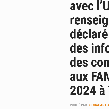
avec l’
renseig
déclaré
des inf
des com
aux FAM
2024 à
PUBLIÉ PAR
BOUBACAR HA