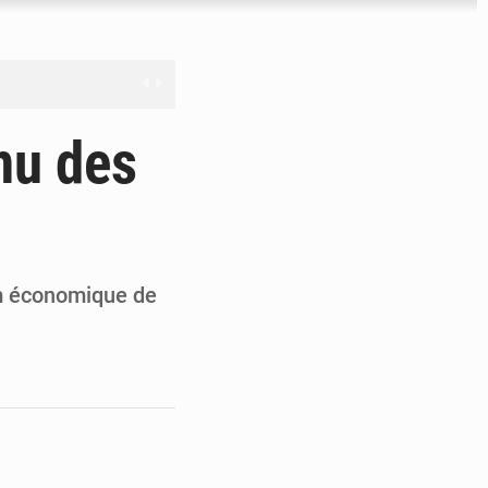
ire à ciel ouvert
nu des
cture
ure
 la mer
um économique de