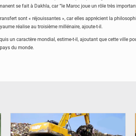
rmanent se fait à Dakhla, car “le Maroc joue un rôle très importan
ansfert sont « réjouissantes », car elles apprécient la philosophi
aume réalise au troisième millénaire, ajoute-t-il.
quis un caractère mondial, estime-t-il, ajoutant que cette ville 
es pays du monde.
© Badalabougou