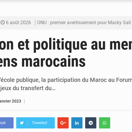
6 août 2026
ONU : premier avertissement pour Macky Sall
6 août 2026
Décharge de Badalabougou : Une menace sanita
on et politique au me
6 août 2026
Défense et sécurité : Le Mali change d’archite
ens marocains
6 août 2026
Riz local : 26 030 tonnes pour amortir la soud
6 août 2026
Enclavement : Les fragiles routes du Mali vers
l'école publique, la participation du Maroc au For
jeux du transfert du…
janvier 2023
book
Tweetez!