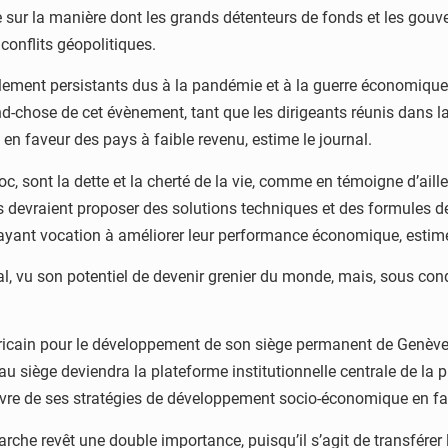
née sur la manière dont les grands détenteurs de fonds et les gou
conflits géopolitiques.
glement persistants dus à la pandémie et à la guerre économique
nd-chose de cet évènement, tant que les dirigeants réunis dans 
 en faveur des pays à faible revenu, estime le journal.
roc, sont la dette et la cherté de la vie, comme en témoigne d’ail
os devraient proposer des solutions techniques et des formules d
ayant vocation à améliorer leur performance économique, estime-
al, vu son potentiel de devenir grenier du monde, mais, sous condi
africain pour le développement de son siège permanent de Genève
 siège deviendra la plateforme institutionnelle centrale de la p
 œuvre de ses stratégies de développement socio-économique en fa
marche revêt une double importance, puisqu’il s’agit de transférer