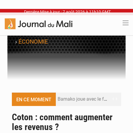
Dernière Mise à jour : 7 août 2026 à 11h10 GMT
›
ÉCONOMIE
Bamako joue avec le feu
EN CE MOMENT
Blanchisseries à Bamako : la traçabilité du linge en question
Coton : comment augmenter
les revenus ?
Dr Abdrahamane Tamboura, économiste