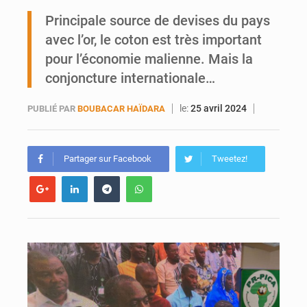
Ports ouest-africains : la bataille du fret sahélien
Principale source de devises du pays
avec l’or, le coton est très important
AfroBasket U18 : Le Mali défend sa double couronne à Abidjan
pour l’économie malienne. Mais la
conjoncture internationale…
le:
25 avril 2024
PUBLIÉ PAR
BOUBACAR HAÏDARA
Partager sur Facebook
Tweetez!