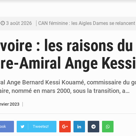
3 août 2026
CAN féminine : les Aigles Dames se relancent
3 août 2026
Visas américains : les dossiers maliens trans
Ivoire : les raisons du
3 août 2026
Hivernage : l’anticipation des crues à l’épreuv
re-Amiral Ange Kessi
3 août 2026
Mobilité étudiante : une présence africaine en hausse dans 
3 août 2026
Emploi des jeunes au Mali : des compétences encore d
ral Ange Bernard Kessi Kouamé, commissaire du g
aire, nommé en mars 2000, sous la transition, a…
nvier 2023
book
Tweetez!