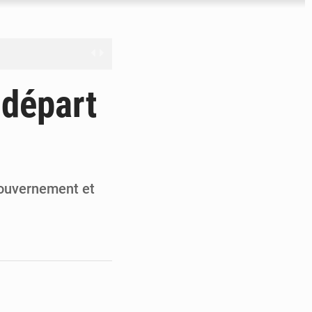
férés à Dakar
 départ
e
les universités russes
ifficiles à valoriser
ouvernement et