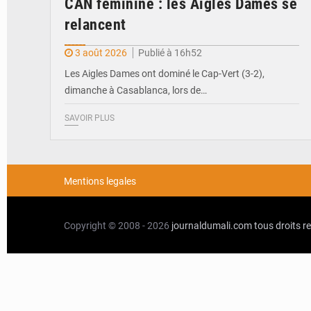
CAN féminine : les Aigles Dames se
relancent
3 août 2026
Publié à 16h52
Les Aigles Dames ont dominé le Cap-Vert (3-2),
dimanche à Casablanca, lors de…
SAVOIR PLUS
Mentions legales
Copyright © 2008 - 2026
journaldumali.com
tous droits r