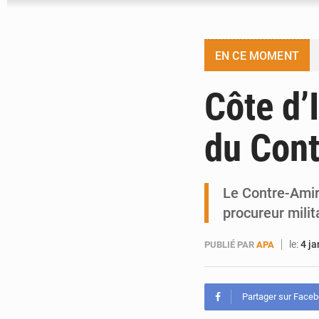
EN CE MOMENT
Côte d’
du Cont
Le Contre-Ami
procureur milit
le:
4 ja
PUBLIÉ PAR
APA
Partager sur Face