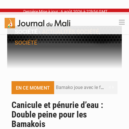
Dernière Mise à jour : 6 août 2026 à 22h54 GMT
SOCIÉTÉ
›
ACTUALITÉS SOCIÉTÉ
,
SOCIÉTÉ
Bamako joue avec le feu
EN CE MOMENT
Blanchisseries à Bamako : la traçabilité du linge en question
Canicule et pénurie d’eau :
Double peine pour les
Dr Abdrahamane Tamboura, économiste
Bamakois
Ports ouest-africains : la bataille du fret sahélien