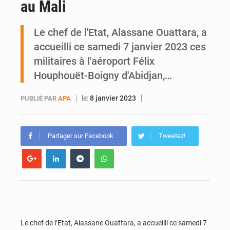
au Mali
Mobilité étudiante : une présence africaine en hausse dans les universités russes
Le chef de l'Etat, Alassane Ouattara, a
Emploi des jeunes au Mali : des compétences encore difficiles à valoriser
accueilli ce samedi 7 janvier 2023 ces
militaires à l'aéroport Félix
Houphouët-Boigny d'Abidjan,…
le:
8 janvier 2023
PUBLIÉ PAR
APA
Partager sur Facebook
Tweetez!
Le chef de l’Etat, Alassane Ouattara, a accueilli ce samedi 7