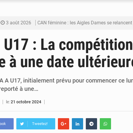
3 août 2026
CAN féminine : les Aigles Dames se relancent
3 août 2026
Visas américains : les dossiers maliens trans
U17 : La compétition
3 août 2026
Hivernage : l’anticipation des crues à l’épreuv
e à une date ultérieur
3 août 2026
Mobilité étudiante : une présence africaine en hausse dans 
3 août 2026
Emploi des jeunes au Mali : des compétences encore d
A A U17, initialement prévu pour commencer ce lun
 reporté à une…
le:
21 octobre 2024
book
Tweetez!