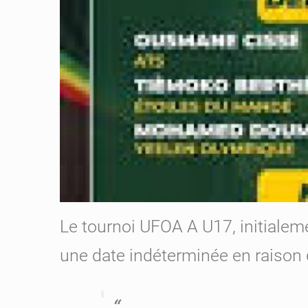
Le tournoi UFOA A U17, initialem
une date indéterminée en raison d