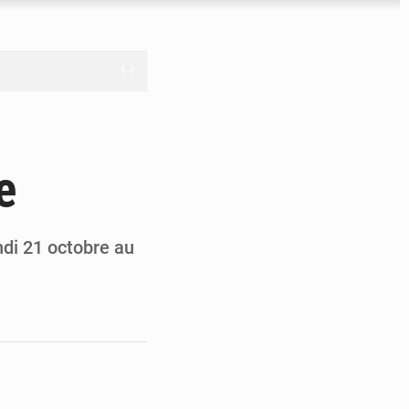
férés à Dakar
e
e
les universités russes
ifficiles à valoriser
di 21 octobre au