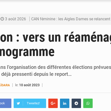
3 août 2026
CAN féminine : les Aigles Dames se relancent
3 août 2026
Visas américains : les dossiers maliens trans
ion : vers un réamén
3 août 2026
Hivernage : l’anticipation des crues à l’épreuv
onogramme
3 août 2026
Mobilité étudiante : une présence africaine en hausse dans 
3 août 2026
Emploi des jeunes au Mali : des compétences encore d
s l’organisation des différentes élections prévues 
t déjà pressenti depuis le report…
le:
10 août 2023
ÏDARA
book
Tweetez!