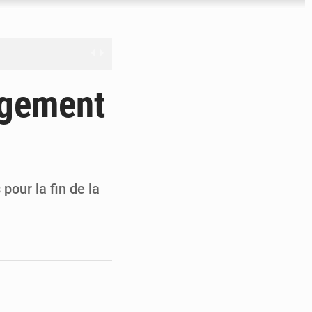
férés à Dakar
agement
e
les universités russes
ifficiles à valoriser
pour la fin de la