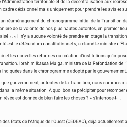
de l’Administration territoriale et de la décentralisation aux repr
un cadre décisionnel mais uniquement pour prendre les avis et s
r un réaménagement du chronogramme initial de la Transition de
anière de la volonté de nos plus hautes autorités, en premier lieu
aisé ». « Il n’y a aucune volonté de prendre en otage la transiti
nté est le référendum constitutionnel », a clamé le ministre d’Éta
enir et les nouvelles réformes ou création d’institutions qu’impos
ransition. Ibrahim Ikassa Maiga, ministre de la Refondation de l’É
ates indiquées dans le chronogramme adopté par le gouvernement.
que gouvernement, autorités de la Transition, nous sommes mal à
dans la même situation. À quoi bon se précipiter pour retomber 
 rêvée est donnée de bien faire les choses ? » s’interroge-t-il.
es États de l’Afrique de l’Ouest (CEDEAO), déjà actuellement a