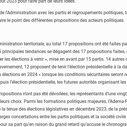
oût 2023 pour faire part de leurs idées.
e l’Administration avec les partis et regroupements politiques, 
faire le point des différentes propositions des acteurs politiques.
nistration territoriale, au total 17 propositions ont été faites par
principales tendances se dégagent des 17 propositions faites, e
r les élections à venir », mise en avant par 15 partis. 14 autres 
nement, 12 proposent de tenir l’élection présidentielle à la d
s élections en 2024 « lorsque les conditions sécuritaires seront ré
puis l’élection présidentielle, les futures autorités organisant les
 propositions n’ont pas été dévoilées, les représentants d’une vin
 leurs choix. Parmi les formations politiques majeures, l’Adema-P
a tenue des élections législatives en décembre 2023, de la présid
larges concertations entre les partis politiques et la société civi
our sa part qu’en raison du grand retard qu’accuse le chronogram