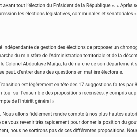
est avant tout l’élection du Président de la République ». « Après
 pression les élections législatives, communales et sénatoriales
orité indépendante de gestion des élections de proposer un chron
arche du ministère de l’Administration territoriale et de la décen
on le Colonel Abdoulaye Maïga, la démarche de son département s
e se peut, d’entrer dans des questions en matière électorale.
ransition est légèrement en tête des 17 suggestions faites par 81 
n tour sur l’ensemble des propositions recensées, y compris aupr
te de l’intérêt général ».
. Nous allons fidèlement rendre compte à nos plus hautes autori
de vous revenir très rapidement pour donner la position du gouve
ent, nous ne sortirons pas de ces différentes propositions. Nous 